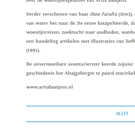
over de woestijnexpedities van Arita Baaijens.
Verder verschenen van haar
Oase Farafra
(2003)
,
van water het naar de 21e eeuw katapulteerde,
E
woestijnreizen: zoektocht naar oudheden, wanh
een bundeling artikelen met illustraties van l
(1995).
De onvermoeibare avonturierster keerde zojuist t
geschiedenis het Altajgebergte te paard omcirke
www.aritabaaijens.nl
ALLES