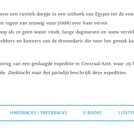
over een rustiek dorpje in een uithoek van Egypte tot de von
en regen van eeuwig vuur
(1998) over haar eerste
oop als ze geen water vindt, lange dagmarsen en soms vers
iefhebbers en kenners van de dromedaris die voor het gemak
erug van een geslaagde expeditie in Centraal-Azië, waar zij 
lde.
Zoektocht naar het paradijs
beschrijft deze expedities.
HARDBACKS / PAPERBACKS
E-BOOKS
LUIST