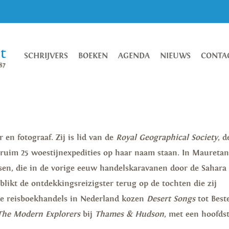
SCHRIJVERS
BOEKEN
AGENDA
NIEUWS
CONTA
 en fotograaf. Zij is lid van de
Royal Geographical Society
, d
t ruim 25 woestijnexpedities op haar naam staan. In Mauretan
sen, die in de vorige eeuw handelskaravanen door de Sahara
blikt de ontdekkingsreizigster terug op de tochten die zij
De reisboekhandels in Nederland kozen
Desert Songs
tot Best
The Modern Explorers
bij
Thames & Hudson
, met een hoofds