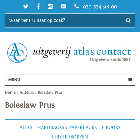
020 524 98 00
MENU
Home
>
Auteurs
>
Boleslaw Prus
Boleslaw Prus
ALLES
HARDBACKS / PAPERBACKS
E-BOOKS
LUISTERBOEKEN