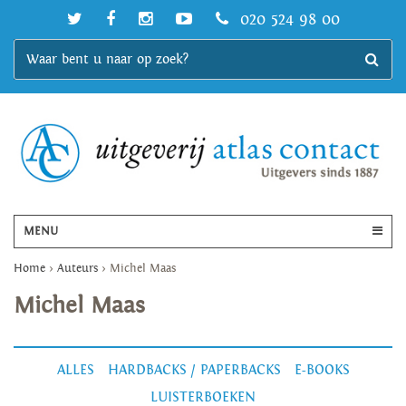
020 524 98 00
MENU
Home
>
Auteurs
>
Michel Maas
Michel Maas
ALLES
HARDBACKS / PAPERBACKS
E-BOOKS
LUISTERBOEKEN