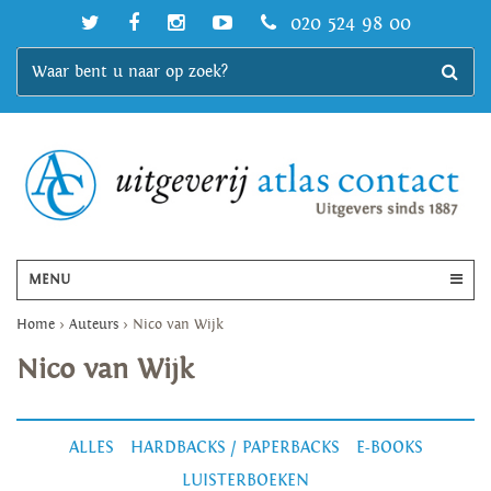
020 524 98 00
MENU
Home
>
Auteurs
>
Nico van Wijk
Nico van Wijk
ALLES
HARDBACKS / PAPERBACKS
E-BOOKS
LUISTERBOEKEN