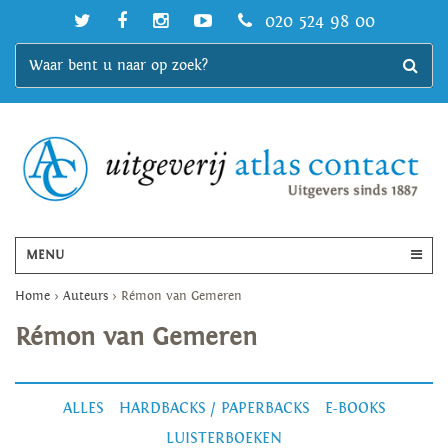
020 524 98 00
MENU
Home
>
Auteurs
>
Rémon van Gemeren
Rémon van Gemeren
ALLES
HARDBACKS / PAPERBACKS
E-BOOKS
LUISTERBOEKEN