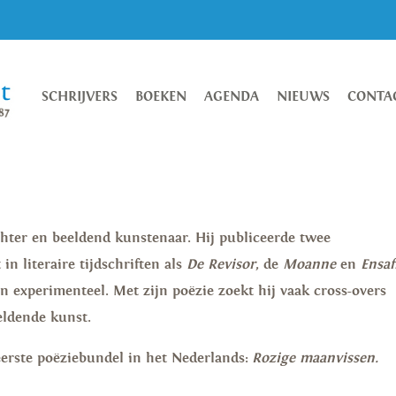
SCHRIJVERS
BOEKEN
AGENDA
NIEUWS
CONTA
chter en beeldend kunstenaar. Hij publiceerde twee
in literaire tijdschriften als
De Revisor
, de
Moanne
en
Ensaf
en experimenteel. Met zijn poëzie zoekt hij vaak cross-overs
eldende kunst.
 eerste poëziebundel in het Nederlands:
Rozige maanvissen.