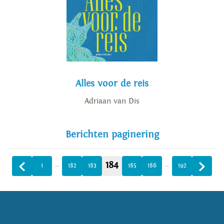
Alles voor de reis
Adriaan van Dis
Berichten paginering
184
…
…
1
182
183
185
186
192