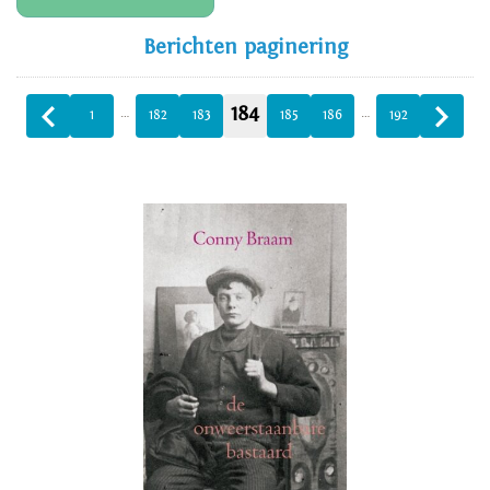
Berichten paginering
184
…
…
1
182
183
185
186
192