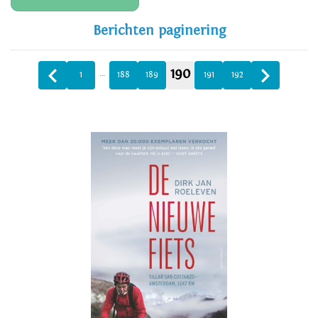
Berichten paginering
190
…
1
188
189
191
192