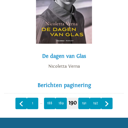
De dagen van Glas
Nicoletta Verna
Berichten paginering
190
…
1
188
189
191
192