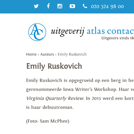
020 524 98 00
Home
>
Auteurs
>
Emily Ruskovich
Emily Ruskovich
Emily Ruskovich is opgegroeid op een berg in he
gerenommeerde Iowa Writer’s Workshop. Haar v
Virginia Quarterly Review
. In 2015 werd een kor
is haar debuutroman.
(Foto: Sam McPhee)