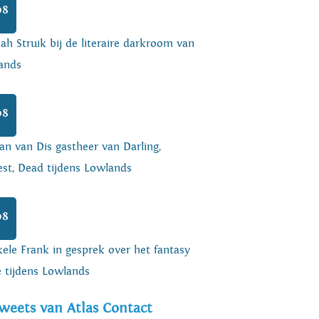
08
h Struik bij de literaire darkroom van
ands
08
an van Dis gastheer van Darling,
est, Dead tijdens Lowlands
08
ele Frank in gesprek over het fantasy
e tijdens Lowlands
weets van Atlas Contact