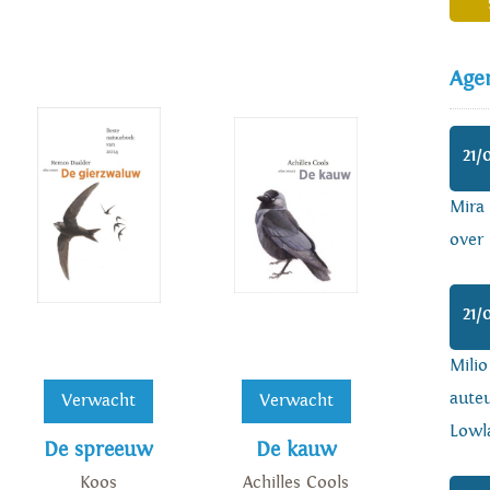
Age
21/
Mira
over 
21/
Mili
auteu
Verwacht
Verwacht
Lowl
De spreeuw
De kauw
Koos
Achilles Cools