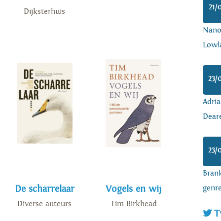
21/
Dijksterhuis
Nanoa
Lowl
23/
Adria
Dear
23/
Brank
genr
De scharrelaar
Vogels en wij
Diverse auteurs
Tim Birkhead
T