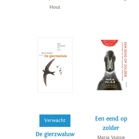
Hout
Een eend op
Verwacht
zolder
De gierzwaluw
Marja Vuijsje