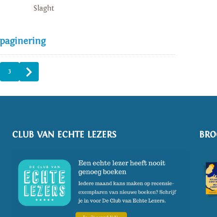
Slaght
 paginering
3
CLUB VAN ECHTE LEZERS
BRO