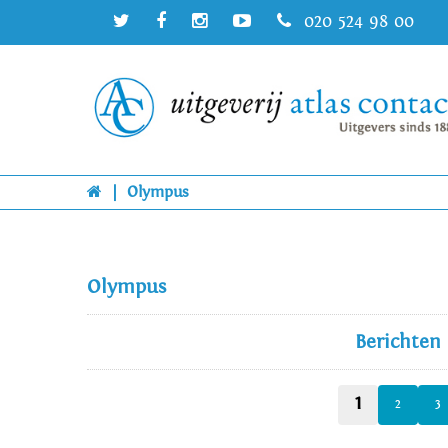
020 524 98 00
|
Olympus
Olympus
Berichten
1
2
3