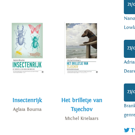
21/
Nanoa
Lowl
23/
Adria
Dear
23/
Insectenrijk
Het brilletje van
Brank
Tsjechov
Aglaia Bouma
genr
Michel Krielaars
T