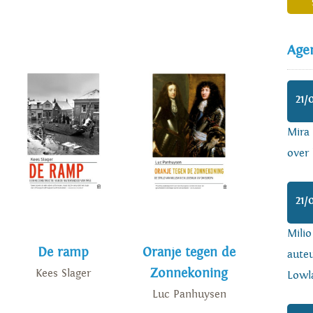
Age
21/
Mira
over 
21/
Mili
De ramp
Oranje tegen de
auteu
Zonnekoning
Kees Slager
Lowl
Luc Panhuysen