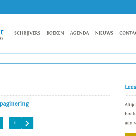
SCHRIJVERS
BOEKEN
AGENDA
NIEUWS
CONTA
Lee
 paginering
Altij
boeke
…
aan 
11