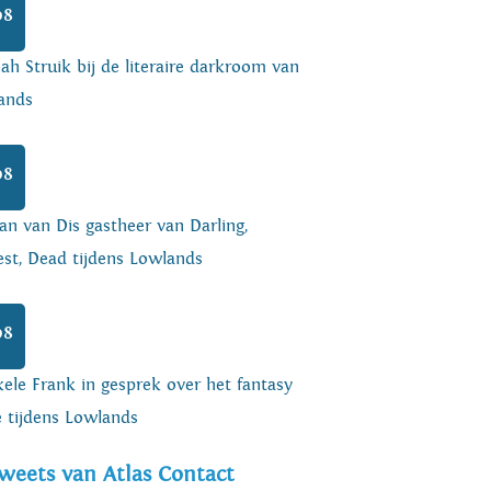
08
h Struik bij de literaire darkroom van
ands
08
an van Dis gastheer van Darling,
est, Dead tijdens Lowlands
08
ele Frank in gesprek over het fantasy
e tijdens Lowlands
weets van Atlas Contact