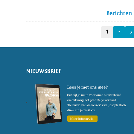
Berichten
1
2
3
NIEUWSBRIEF