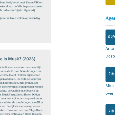
Age
06/
Arita
Ooste
21/
Mira
over 
21/