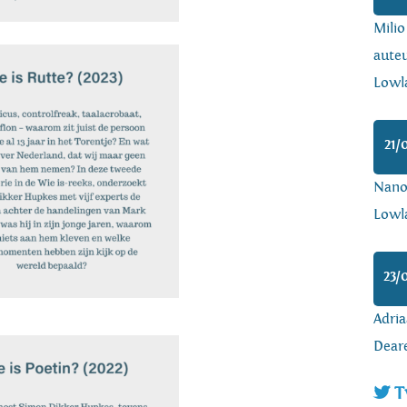
Mili
auteu
Lowl
21/
Nanoa
Lowl
23/
Adria
Dear
T