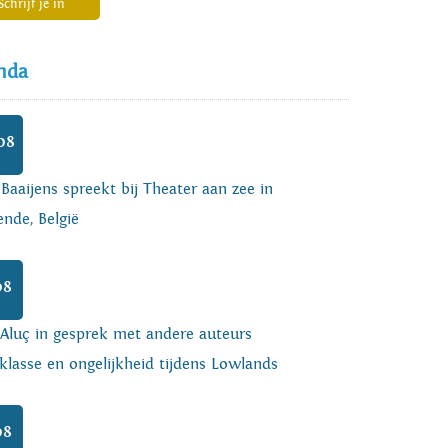
Schrijf je in
nda
08
 Baaijens spreekt bij Theater aan zee in
nde, België
08
 Aluç in gesprek met andere auteurs
klasse en ongelijkheid tijdens Lowlands
08