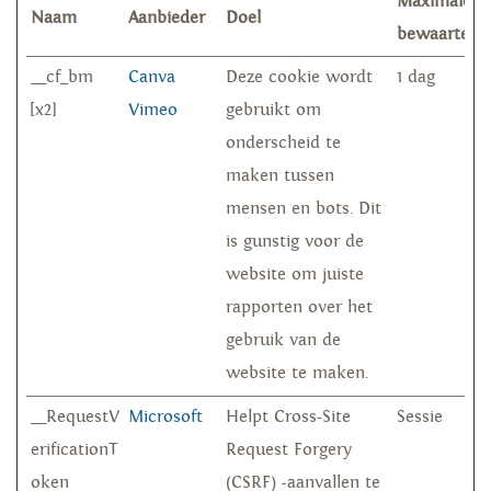
Maximale
Naam
Aanbieder
Doel
bewaarterm
__cf_bm
Canva
Deze cookie wordt
1 dag
[x2]
Vimeo
gebruikt om
onderscheid te
maken tussen
mensen en bots. Dit
is gunstig voor de
website om juiste
rapporten over het
gebruik van de
website te maken.
__RequestV
Microsoft
Helpt Cross-Site
Sessie
erificationT
Request Forgery
oken
(CSRF) -aanvallen te