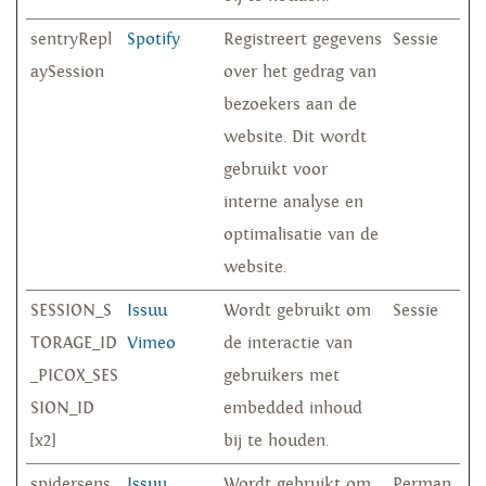
sentryRepl
Spotify
Registreert gegevens
Sessie
aySession
over het gedrag van
bezoekers aan de
website. Dit wordt
gebruikt voor
interne analyse en
optimalisatie van de
website.
SESSION_S
Issuu
Wordt gebruikt om
Sessie
TORAGE_ID
Vimeo
de interactie van
_PICOX_SES
gebruikers met
SION_ID
embedded inhoud
[x2]
bij te houden.
spidersens
Issuu
Wordt gebruikt om
Perman