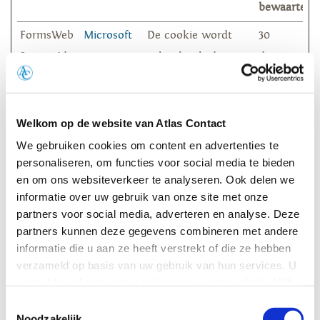
bewaarterm
FormsWeb
Microsoft
De cookie wordt
30
SessionId
gebruikt als de
dagen
bezoeker
persoonlijke
informatie heeft
Welkom op de website van Atlas Contact
ingevuld op een
We gebruiken cookies om content en advertenties te
personaliseren, om functies voor social media te bieden
formulier. Deze
en om ons websiteverkeer te analyseren. Ook delen we
informatie wordt
informatie over uw gebruik van onze site met onze
automatisch
partners voor social media, adverteren en analyse. Deze
ingevuld op andere
partners kunnen deze gegevens combineren met andere
informatie die u aan ze heeft verstrekt of die ze hebben
formulieren. Dit
verzameld op basis van uw gebruik van hun services. U
proces wordt
gaat akkoord met onze cookies als u onze website blijft
gebruikt om de
gebruiken.
Toestemmingsselectie
bezoekerservaring te
Noodzakelijk