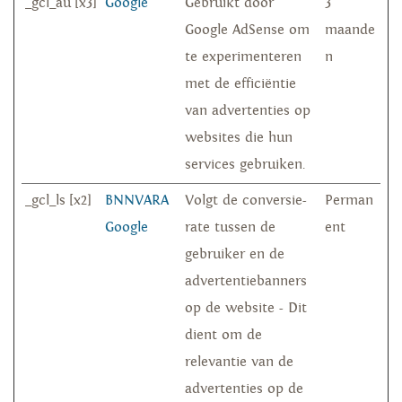
_gcl_au [x3]
Google
Gebruikt door
3
Google AdSense om
maande
te experimenteren
n
met de efficiëntie
van advertenties op
websites die hun
services gebruiken.
_gcl_ls [x2]
BNNVARA
Volgt de conversie-
Perman
Google
rate tussen de
ent
gebruiker en de
advertentiebanners
op de website - Dit
dient om de
relevantie van de
advertenties op de