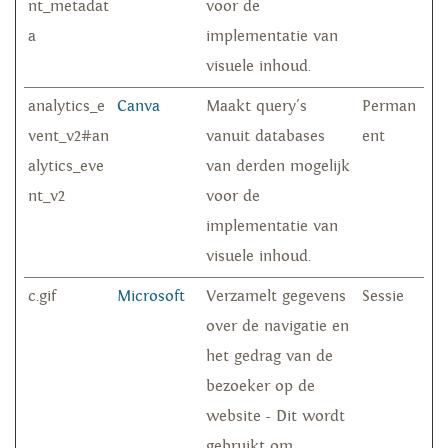
nt_metadat
voor de
a
implementatie van
visuele inhoud.
analytics_e
Canva
Maakt query's
Perman
vent_v2#an
vanuit databases
ent
alytics_eve
van derden mogelijk
nt_v2
voor de
implementatie van
visuele inhoud.
c.gif
Microsoft
Verzamelt gegevens
Sessie
over de navigatie en
het gedrag van de
bezoeker op de
website - Dit wordt
gebruikt om