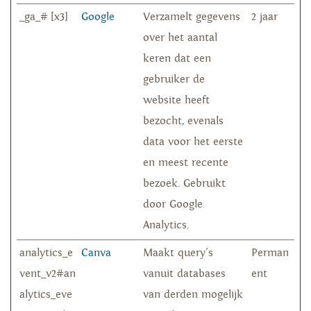
_ga_# [x3]
Google
Verzamelt gegevens
2 jaar
over het aantal
keren dat een
gebruiker de
website heeft
bezocht, evenals
data voor het eerste
en meest recente
bezoek. Gebruikt
door Google
Analytics.
analytics_e
Canva
Maakt query's
Perman
vent_v2#an
vanuit databases
ent
alytics_eve
van derden mogelijk