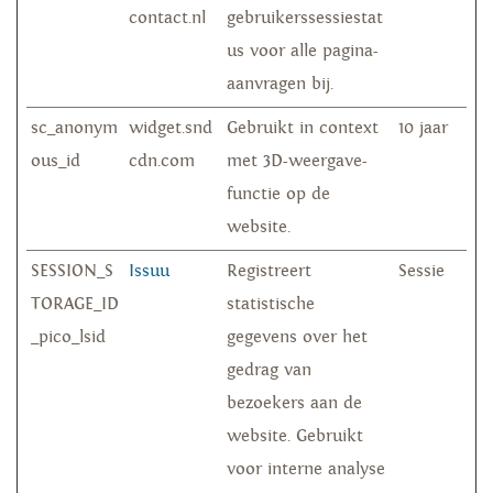
contact.nl
gebruikerssessiestat
us voor alle pagina-
aanvragen bij.
sc_anonym
widget.snd
Gebruikt in context
10 jaar
ous_id
cdn.com
met 3D-weergave-
functie op de
website.
SESSION_S
Issuu
Registreert
Sessie
TORAGE_ID
statistische
_pico_lsid
gegevens over het
gedrag van
bezoekers aan de
website. Gebruikt
voor interne analyse