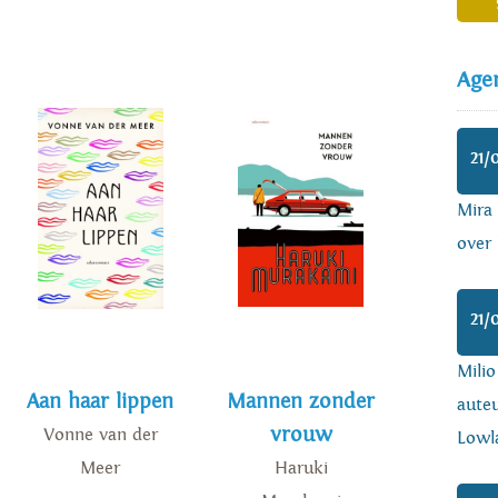
Age
21/
Mira
over 
21/
Mili
Aan haar lippen
Mannen zonder
auteu
vrouw
Vonne van der
Lowl
Meer
Haruki