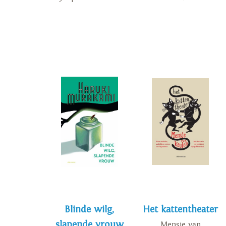
Blinde wilg,
Het kattentheater
slapende vrouw
Mensje van