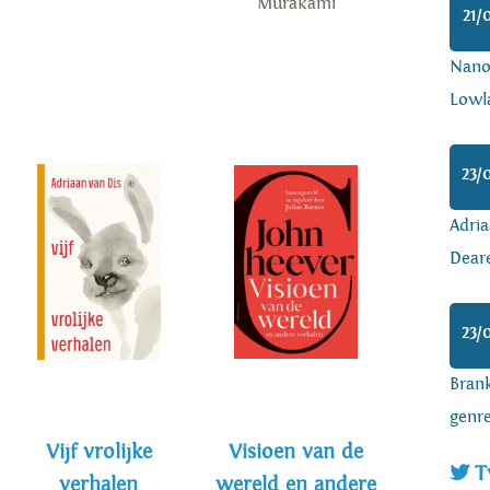
Murakami
21/
Nanoa
Lowl
23/
Adria
Dear
23/
Brank
genr
Vijf vrolijke
Visioen van de
T
verhalen
wereld en andere