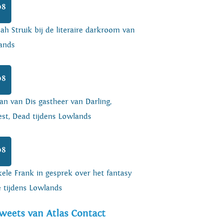
08
h Struik bij de literaire darkroom van
ands
08
an van Dis gastheer van Darling,
est, Dead tijdens Lowlands
08
ele Frank in gesprek over het fantasy
e tijdens Lowlands
weets van Atlas Contact