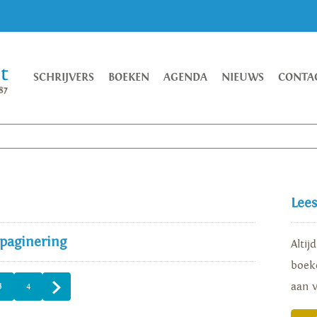
SCHRIJVERS
BOEKEN
AGENDA
NIEUWS
CONTA
Lee
 paginering
Altij
boeke
aan 
3
4