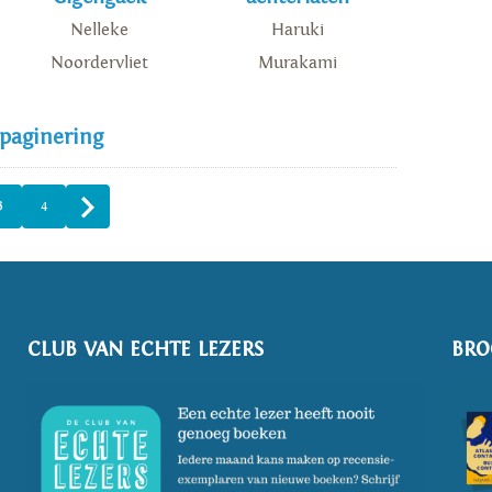
Nelleke
Haruki
Noordervliet
Murakami
 paginering
3
4
CLUB VAN ECHTE LEZERS
BRO