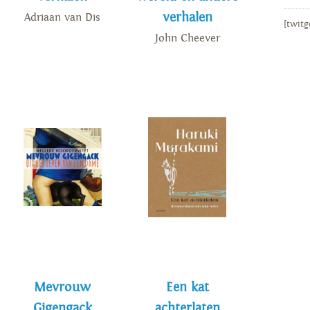
verhalen
Adriaan van Dis
[twitg
John Cheever
Mevrouw
Een kat
Gigengack
achterlaten