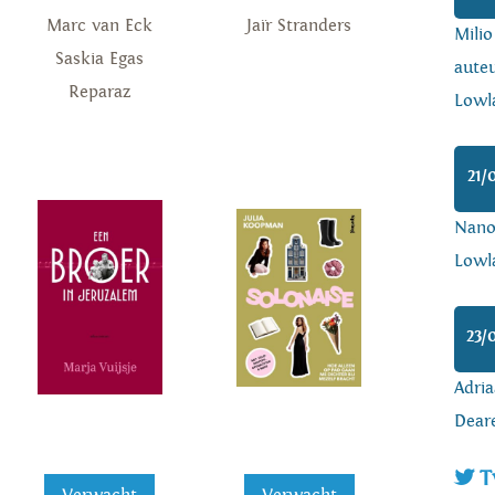
Marc van Eck
Jaïr Stranders
Mili
Saskia Egas
auteu
Reparaz
Lowl
21/
Nanoa
Lowl
23/
Adria
Dear
T