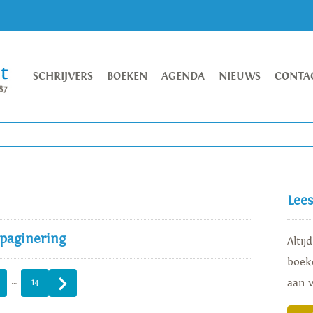
SCHRIJVERS
BOEKEN
AGENDA
NIEUWS
CONTA
Lee
 paginering
Altij
boeke
…
aan 
14