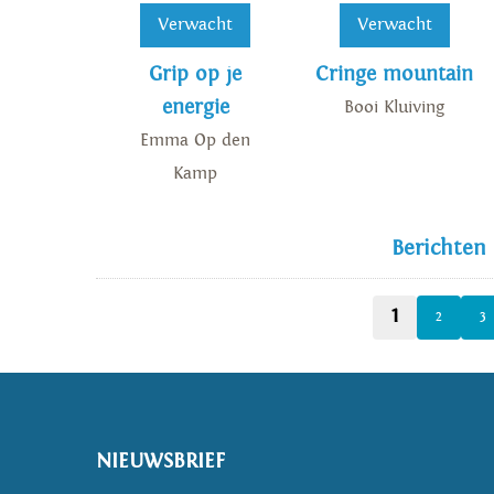
Verwacht
Verwacht
Grip op je
Cringe mountain
energie
Booi Kluiving
Emma Op den
Kamp
Berichten
1
2
3
NIEUWSBRIEF