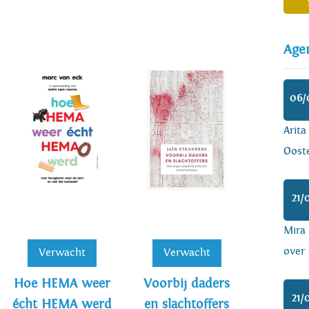
Age
06/
Arita
Ooste
21/
Mira
over 
Verwacht
Verwacht
Hoe HEMA weer
Voorbij daders
21/
écht HEMA werd
en slachtoffers