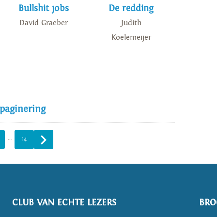
Bullshit jobs
De redding
David Graeber
Judith
Koelemeijer
 paginering
…
14
CLUB VAN ECHTE LEZERS
BRO