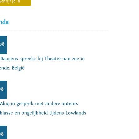
Schrijf je in
nda
08
 Baaijens spreekt bij Theater aan zee in
nde, België
08
 Aluç in gesprek met andere auteurs
klasse en ongelijkheid tijdens Lowlands
08