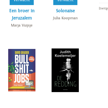
Verwacht
Verwacht
[twitg
Een broer in
Solonaise
Jeruzalem
Julia Koopman
Marja Vuijsje