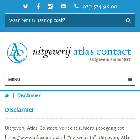
020 524 98 00
MENU
|
Disclaimer
Disclaimer
Uitgeverij Atlas Contact, verleent u hierbij toegang tot
https://www.atlascontact.nl (“de website”).Uitgeverij Atlas