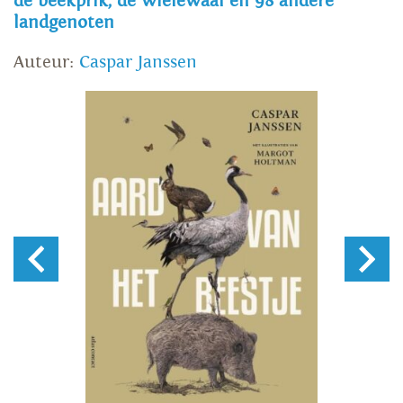
de beekprik, de wielewaal en 98 andere
landgenoten
Auteur:
Caspar Janssen