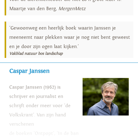
Maartje van den Berg,
MergenMetz
'Gewoonweg een heerlijk boek waarin Janssen je
meeneemt naar plekken waar je nog niet bent geweest
en je door zijn ogen laat kijken.'
Vakblad natuur bos landschap
Caspar Janssen
Caspar Janssen (1962) is
schrijver en journalist en
schrijft onder meer voor 'de
Volkskrant'. Van zijn hand
verschenen
de boeken 'Ontpopt', 'In de ban