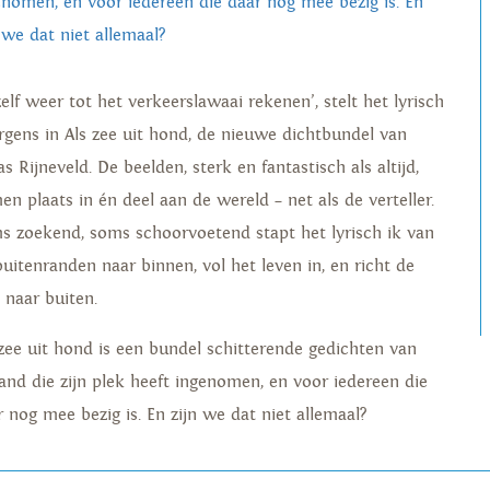
enomen, en voor iedereen die daar nog mee bezig is. En
n we dat niet allemaal?
elf weer tot het verkeerslawaai rekenen’, stelt het lyrisch
ergens in Als zee uit hond, de nieuwe dichtbundel van
s Rijneveld. De beelden, sterk en fantastisch als altijd,
en plaats in én deel aan de wereld – net als de verteller.
s zoekend, soms schoorvoetend stapt het lyrisch ik van
buitenranden naar binnen, vol het leven in, en richt de
 naar buiten.
 zee uit hond is een bundel schitterende gedichten van
and die zijn plek heeft ingenomen, en voor iedereen die
r nog mee bezig is. En zijn we dat niet allemaal?