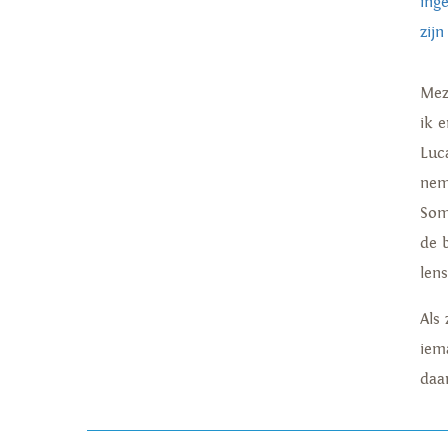
ing
zij
Mez
ik 
Luca
nem
Som
de 
lens
Als
iem
daa