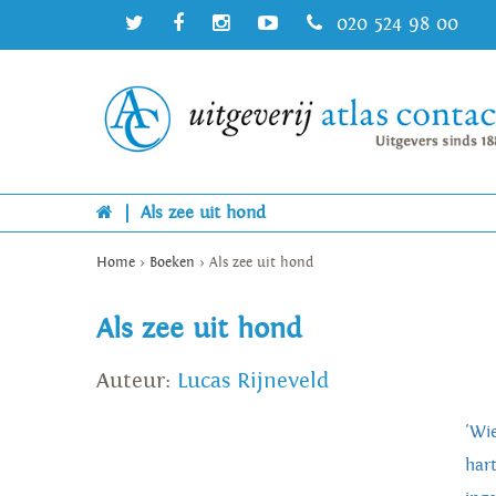
020 524 98 00
|
Als zee uit hond
Home
>
Boeken
>
Als zee uit hond
Als zee uit hond
Auteur:
Lucas Rijneveld
'Wi
har