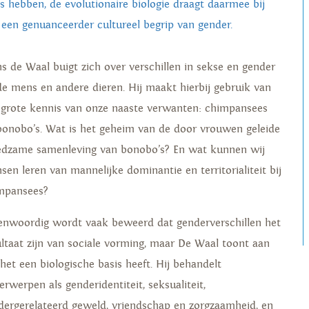
is hebben, de evolutionaire biologie draagt daarmee bij
 een genuanceerder cultureel begrip van gender.
ns de Waal buigt zich over verschillen in sekse en gender
 de mens en andere dieren. Hij maakt hierbij gebruik van
n grote kennis van onze naaste verwanten: chimpansees
bonobo’s. Wat is het geheim van de door vrouwen geleide
edzame samenleving van bonobo’s? En wat kunnen wij
sen leren van mannelijke dominantie en territorialiteit bij
mpansees?
enwoordig wordt vaak beweerd dat genderverschillen het
ultaat zijn van sociale vorming, maar De Waal toont aan
 het een biologische basis heeft. Hij behandelt
erwerpen als genderidentiteit, seksualiteit,
dergerelateerd geweld, vriendschap en zorgzaamheid, en