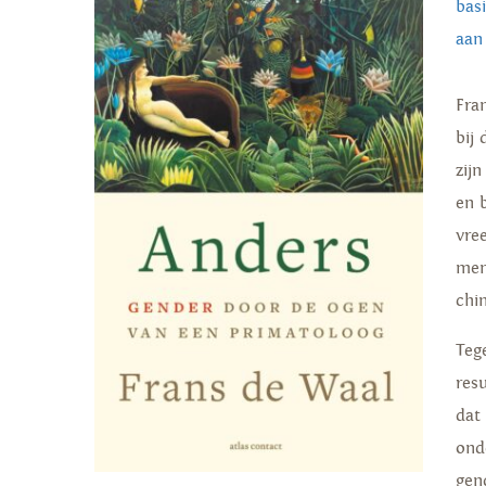
bas
aan
Fra
bij
zij
en 
vre
men
chi
Teg
res
dat
ond
gen