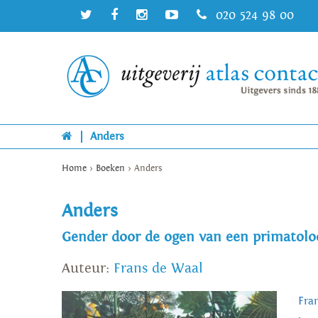
020 524 98 00
|
Anders
Home
>
Boeken
>
Anders
Anders
Gender door de ogen van een primatolo
Auteur:
Frans de Waal
Fra