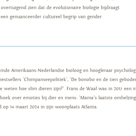
t overtuigend zien dat de evolutionaire biologie bijdraagt
 een genuanceerder cultureel begrip van gender.
oemde Amerikaans-Nederlandse bioloog en hoogleraar psycholog
bestsellers 'Chimpanseepolitiek', 'De bonobo en de tien geboden'
te weten hoe slim dieren zijn?'. Frans de Waal was in 2017 een
boek over emoties bij dier en mens: 'Mama's laatste omhelzing
d op 14 maart 2024 in zijn woonplaats Atlanta.