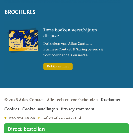
BROCHURES
© 2026 Atlas Contact
Alle rechten voorbehouden
Disclaimer
Cookies
Cookie instellingen
Privacy statement
T:
020 524 98 00
E:
info@atlascontact.nl
Weesperstraat 105A, 1018 VN, Amsterdam
Direct bestellen