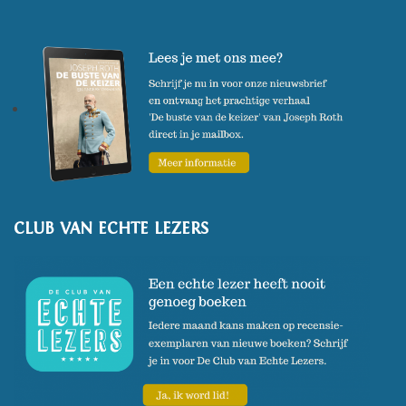
bekroond met de Premio Tribùk
dei Librai, de Prijs van Italiaanse
boekverkopers. In de zomer van
2021 verscheen 'De tuinen van
Buitenzorg', en in oktober 2022
verscheen het boek 'De
kampschilders' .
CLUB VAN ECHTE LEZERS