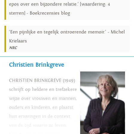
epos over een bijzondere relatie.’ [waardering: 4
sterren] - Boekrecensies blog
‘Een pijnlijke en tegelijk ontroerende memoir.’ - Michel
Krielaars
NRC
Christien Brinkgreve
CHRISTIEN BRINKGREVE (1949)
schrijft op heldere en trefzekere
wijze over vrouwen en mannen,
ouders en kinderen, en plaatst
hun ervaringen in de context
van de tijd waarin ze leven.