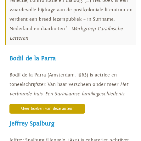
reflectie, confrontatie en dialoog. (…) Het boek is een
waardevolle bijdrage aan de postkoloniale literatuur en
verdient een breed lezerspubliek – in Suriname,
Nederland en daarbuiten.’ -
Werkgroep Caraïbische
Letteren
Bodil de la Parra
Bodil de la Parra (Amsterdam, 1963) is actrice en
toneelschrijfster. Van haar verscheen onder meer
Het
verbrande huis.
Een Surinaamse familiegeschiedenis
.
Meer boeken van deze auteur
Jeffrey Spalburg
Jeffrey Spalburg (Hengelo, 1970) is cabaretier, schrijver