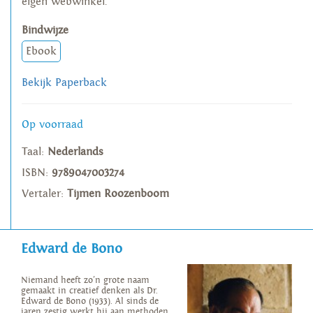
eigen webwinkel.
Bindwijze
Ebook
Bekijk Paperback
Op voorraad
Taal:
Nederlands
ISBN:
9789047003274
Vertaler:
Tijmen Roozenboom
Edward de Bono
Niemand heeft zo’n grote naam
gemaakt in creatief denken als Dr.
Edward de Bono (1933). Al sinds de
jaren zestig werkt hij aan methoden