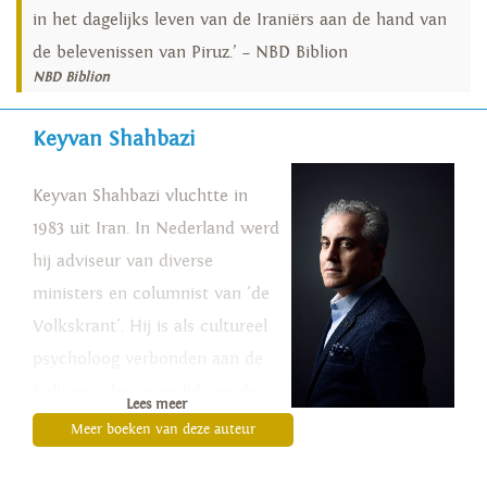
in het dagelijks leven van de Iraniërs aan de hand van
de belevenissen van Piruz.’ – NBD Biblion
NBD Biblion
Keyvan Shahbazi
Keyvan Shahbazi vluchtte in
1983 uit Iran. In Nederland werd
hij adviseur van diverse
ministers en columnist van 'de
Volkskrant'. Hij is als cultureel
psycholoog verbonden aan de
Politieacademie en lid van de
Lees meer
Raad van Toezicht van
Meer boeken van deze auteur
VluchtelingenWerk Nederland.