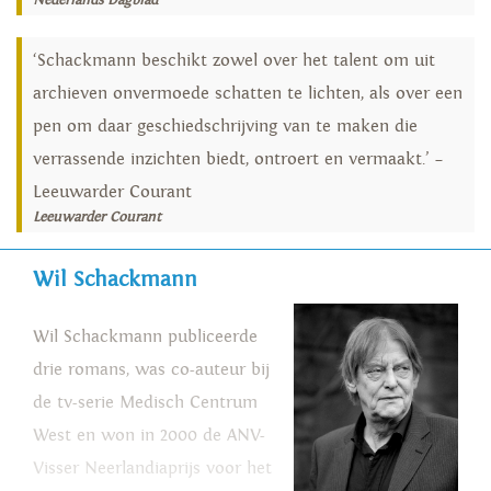
Nederlands Dagblad
‘Schackmann beschikt zowel over het talent om uit
archieven onvermoede schatten te lichten, als over een
pen om daar geschiedschrijving van te maken die
verrassende inzichten biedt, ontroert en vermaakt.’ –
Leeuwarder Courant
Leeuwarder Courant
Wil Schackmann
Wil Schackmann publiceerde
drie romans, was co-auteur bij
de tv-serie Medisch Centrum
West en won in 2000 de ANV-
Visser Neerlandiaprijs voor het