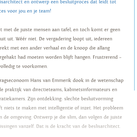
lisarchitect en ontwerp een besluitproces dat leidt tot
ces voor jou en je team!
zit met de juiste mensen aan tafel, en toch komt er geen
uit uit. Wéér niet. De vergadering loopt uit, iedereen
trekt met een ander verhaal en de knoop die allang
rgehakt had moeten worden blijft hangen. Frustrerend –
volledig te voorkomen.
ragseconoom Hans van Emmerik dook in de wetenschap
de praktijk van directieteams, kabinetsinformateurs en
ratiekamers. Zijn ontdekking: slechte besluitvorming
ft niets te maken met intelligentie of inzet. Het probleem
 in de omgeving. Ontwerp je die slim, dan volgen de juiste
issingen vanzelf. Dat is de kracht van de beslisarchitect.