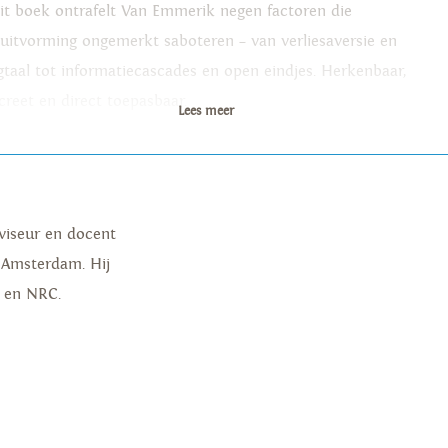
dit boek ontrafelt Van Emmerik negen factoren die
luitvorming ongemerkt saboteren – van verliesaversie en
gtaal tot informatiecascades en open eindjes. Herkenbaar,
creet en direct toepasbaar.
Lees meer
d de beslisarchitect van jouw team.
n doordacht en vlotgeschreven boek met veel inzichten
praktische wetenswaardigheden over de architectuur van
viseur en docent
de beslissingen.’ – Marcel Levi, arts en bestuurder
in Amsterdam. Hij
t en NRC.