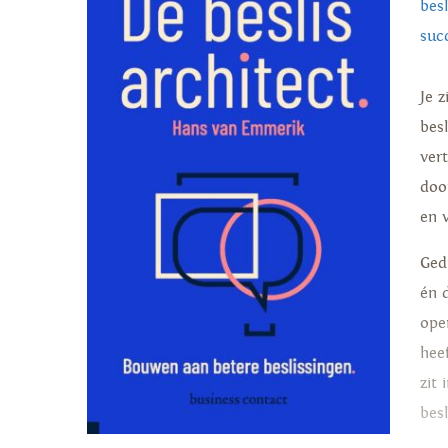
bes
suc
Je 
besl
ver
doo
en 
Ged
én 
ope
hee
zit
besl