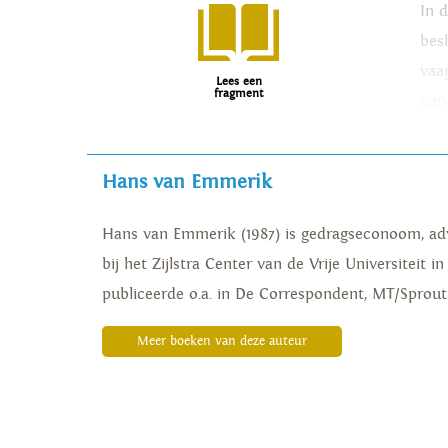
In 
bes
vaa
Lees een
fragment
con
Wor
Hans van Emmerik
‘Ee
en 
Hans van Emmerik (1987) is gedragseconoom, ad
goe
bij het Zijlstra Center van de Vrije Universiteit 
publiceerde o.a. in De Correspondent, MT/Sprou
Meer boeken van deze auteur