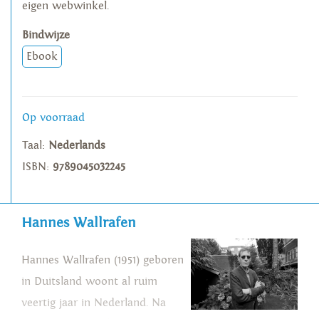
eigen webwinkel.
Bindwijze
Ebook
Op voorraad
Taal:
Nederlands
ISBN:
9789045032245
Hannes Wallrafen
Hannes Wallrafen (1951) geboren
in Duitsland woont al ruim
veertig jaar in Nederland. Na