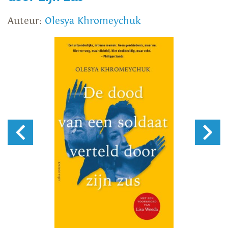
Auteur:
Olesya Khromeychuk