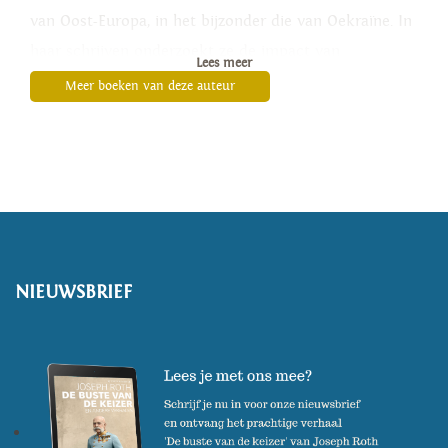
van Oost-Europa, in het bijzonder die van Oekraïne. In
haar schrijven onderzoekt ze de impact van
Lees meer
gewelddadige dood, ontheemding en verlies.
Meer boeken van deze auteur
NIEUWSBRIEF