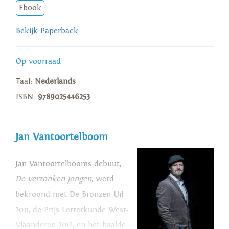
Ebook
Bekijk Paperback
Op voorraad
Taal:
Nederlands
ISBN:
9789025446253
Jan Vantoortelboom
Jan Vantoortelbooms debuut,
De verzonken jongen
, werd
bekroond met De Bronzen Uil
2011, de Prijs Letterkunde West-
Vlaanderen 2012, en het haalde