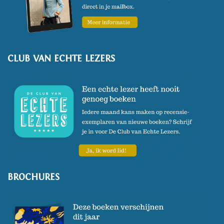
mei 2023 verscheen zijn nieuwe
roman
Mauk.
Vantoortelboom heeft ook een
CLUB VAN ECHTE LEZERS
eigen auteurssite:
www.schrijfvrijer.nl.
BROCHURES