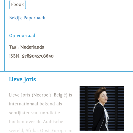
Ebook
Bekijk Paperback
Op voorraad
Taal:
Nederlands
ISBN:
9789045703640
Lieve Joris
Lieve Joris (Neerpelt, België) is
internationaal bekend als
schrijfster van non-fictie
boeken over de Arabische
wereld, Afrika, Oost-Europa en