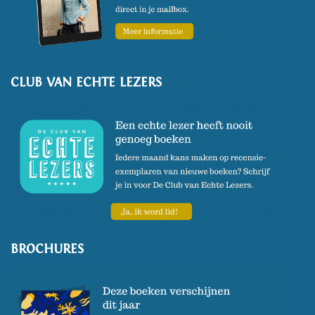
voorlopige afscheid van Congo.
Naast Afrika heeft de Arabische
wereld altijd een grote
CLUB VAN ECHTE LEZERS
aantrekkingskracht op haar
uitgeoefend, getuige haar
debuut ‘De Golf’ (1986), het
boekenweekessay ‘Een kamer
in Cairo’( 1991) en ‘De poorten
van Damascus’ (1993), over haar
vriendschap met de Syrische
Hala.
BROCHURES
In de verhalenbundel ‘Mijn
Afrikaanse telefooncel’ (2010)
komen Afrika, het Midden-