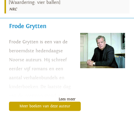
[Waardering: vier ballen]
NRC
Frode Grytten
Frode Grytten is een van de
beroemdste hedendaagse
Noorse auteurs. Hij schreef
eerder vijf romans en een
aantal verhalenbundels en
kinderboeken. De laatste dag
van de veerman stond op de
Lees meer
shortlist van de Noorse
Meer boeken van deze auteur
Boekhandelsprijs en werd in
2023 onderscheiden met de
Brage Prijs.