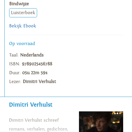
Bindwijze
Luisterboek
Bekijk Ebook
Op voorraad
Taal:
Nederlands
ISBN:
9789025456788
Duur:
05u 22m 59s
Lezer:
Dimitri Verhulst
Dimitri Verhulst
Dimitri Verhulst schreef
romans, verhalen, gedichten,