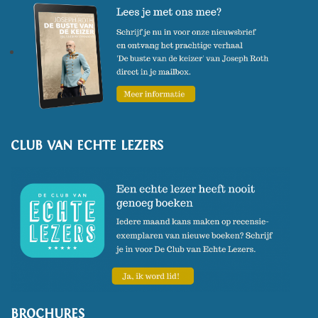
Verschillende van zijn romans
werden verfilmd in
internationale producties.
Zijn nieuwe roman
Bechamel
mucho
verscheen in juni 2024.
CLUB VAN ECHTE LEZERS
BROCHURES