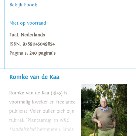
Bekijk Ebook
Niet op voorraad
Taal:
Nederlands
ISBN:
9789045049854
Pagina's:
240 pagina's
Romke van de Kaa
Romke van de Kaa (1945) is
voormalig kweker en freelance
publicist. Velen zullen zich zijn
rubriek 'Plantaardig' in
NRC
Handelsblad
herinneren. Sinds