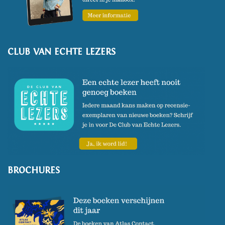
Tuinscheurkalender
. Artikelen
en filmpjes zijn te vinden op
zijn website
www.romkevandekaa.nl.
CLUB VAN ECHTE LEZERS
(Foto: Tessa Posthuma de Boer)
BROCHURES