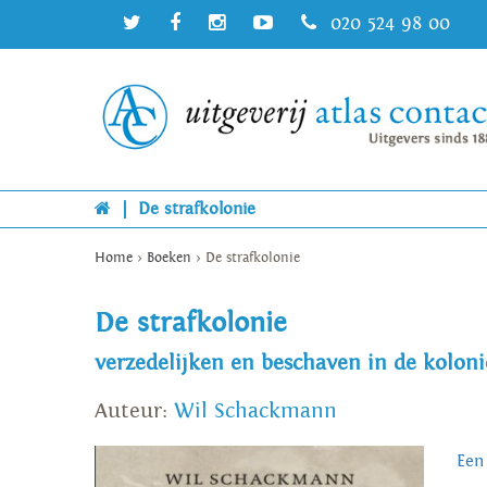
020 524 98 00
|
De strafkolonie
Home
>
Boeken
>
De strafkolonie
De strafkolonie
verzedelijken en beschaven in de koloni
Auteur:
Wil Schackmann
Een