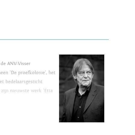
 de ANV-Visser
heen 'De proefkolonie', het
et bedelaarsgesticht
zijn nieuwste werk 'Etta