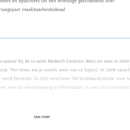
oners en opzichters tot een levendige geschiedenis over
 toegepast maakbaarheidsideaal.
-auteur bij de tv-serie Medisch Centrum West en won in 2000
tuk 'Het leven sta je steeds weer van te kijken'. In 2006 versc
 werd herdrukt. In 2013 verscheen 'De bedelaarskolonie' over h
e' over de wezenopvang in Veenhuizen. In mei 2022 verschijnt 
Lees meer