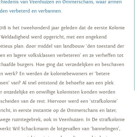
chiedenis van Veenhuizen en Ommerschans, waar armen
den verbeterd en verbannen.
2018 is het tweehonderd jaar geleden dat de eerste Kolonie
 Weldadigheid werd opgericht, met een ongekend
itieus plan: door middel van landbouw ‘den toestand der
en en lagere volksklassen verbeteren’ en ze verheffen tot
chaafde burgers. Hoe ging dat verzedelijken en beschaven
z’n werk? En werden de koloniebewoners er ‘betere
sen’ van? Al snel ontstond de behoefte aan een plek
r onzedelijke en onwillige kolonisten konden worden
escheiden van de rest. Hiervoor werd een ‘strafkolonie’
ericht, in eerste instantie op de Ommerschans en later,
wege ruimtegebrek, ook in Veenhuizen. In De strafkolonie
werkt Wil Schackmann de lotgevallen van ‘bannelingen’,