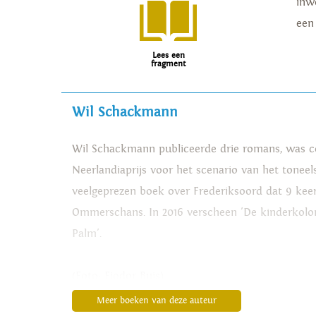
inw
een
Lees een
fragment
Wil Schackmann
Wil Schackmann publiceerde drie romans, was co
Neerlandiaprijs voor het scenario van het toneels
veelgeprezen boek over Frederiksoord dat 9 keer
Ommerschans. In 2016 verscheen 'De kinderkoloni
Palm'.
(Foto: Fjodor Buis)
Meer boeken van deze auteur