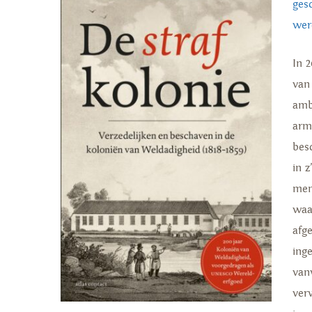
ges
wer
In 
van
amb
arm
bes
in 
men
waa
afg
ing
van
ver