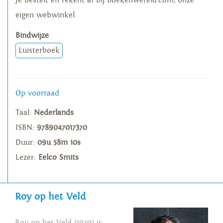
Je bestelt en rekent af bij boekenwereld.com, onze
eigen webwinkel.
Bindwijze
Luisterboek
Op voorraad
Taal:
Nederlands
ISBN:
9789047017370
Duur:
09u 58m 10s
Lezer:
Eelco Smits
Roy op het Veld
Roy op het Veld (1970) is