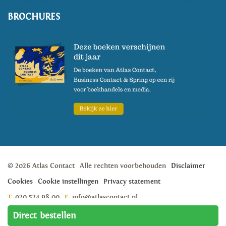
BROCHURES
© 2026 Atlas Contact
Alle rechten voorbehouden
Disclaimer
Cookies
Cookie instellingen
Privacy statement
T:
020 524 98 00
E:
info@atlascontact.nl
Weesperstraat 105A, 1018 VN, Amsterdam
Direct bestellen