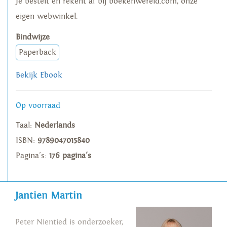
Je bestelt en rekent af bij boekenwereld.com, onze
eigen webwinkel.
Bindwijze
Paperback
Bekijk Ebook
Op voorraad
Taal:
Nederlands
ISBN:
9789047015840
Pagina's:
176 pagina's
Jantien Martin
Peter Nientied is onderzoeker,