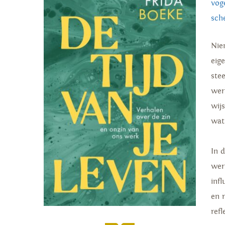
vog
sch
Nie
eige
ste
wer
wij
wat
In 
wer
inf
en 
ref