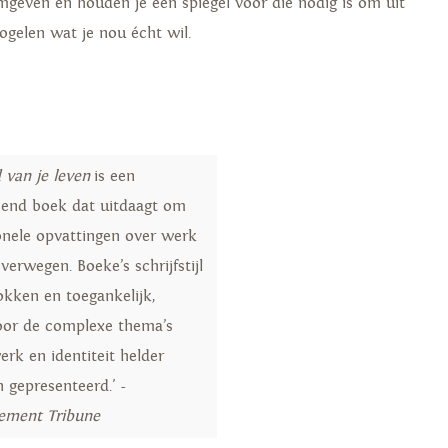
mgeven en houden je een spiegel voor die nodig is om uit
vogelen wat je nou écht wil.
d van je leven
is een
ssend boek dat uitdaagt om
ionele opvattingen over werk
verwegen. Boeke’s schrijfstijl
okken en toegankelijk,
or de complexe thema’s
erk en identiteit helder
 gepresenteerd.' -
ement Tribune