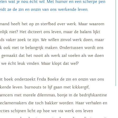
elen wat je nou écht wil. Met humor en een scherpe pen
eidt ze de zin en onzin van ons werkende leven.
mand heeft het op zn sterfbed over werk. Maar waarom
nlijk niet? Het dicteert ons leven, maar de balans lijkt
eds vaker zoek te zijn. We willen zinvol werk doen, maar
k ook niet te belangrijk maken. Ondertussen wordt ons
s gemaakt dat het nooit als werk zal voelen als we doen
 we écht leuk vinden. Maar klopt dat wel?
dit boek onderzoekt Frida Boeke de zin en onzin van ons
kende leven: burnouts te lijf gaan met kikkergif,
luencers met morele dilemmas, bonje in de bedrijfskantine
reclamemakers die toch bakker worden. Haar verhalen en
lecties schijnen licht op hoe we via werk ons leven