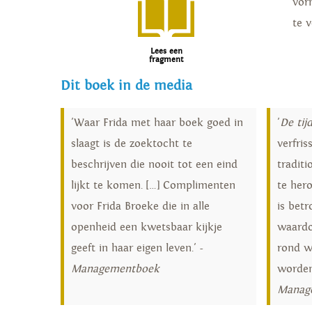
vor
te 
Lees een
fragment
Dit boek in de media
'Waar Frida met haar boek goed in
'
De tij
slaagt is de zoektocht te
verfri
beschrijven die nooit tot een eind
tradit
lijkt te komen. […] Complimenten
te hero
voor Frida Broeke die in alle
is betr
openheid een kwetsbaar kijkje
waardo
geeft in haar eigen leven.' -
rond w
Managementboek
worden
Manag