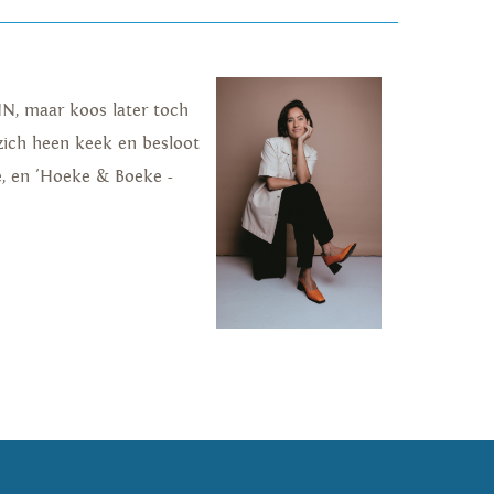
NN, maar koos later toch
 zich heen keek en besloot
e, en 'Hoeke & Boeke -