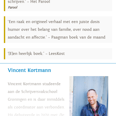
schrijven.’ – Het Parool
Parool
‘Een raak en origineel verhaal met een juiste dosis
humor over het belang van familie, over nood aan
aandacht en affectie.’ – Paagman boek van de maand
‘[E]en heerlijk boek.’ – LeesKost
Vincent Kortmann
Vincent Kortmann studeerde
aan de Schrijversvakschool
Groningen en is daar inmiddels
als coördinator aan verbonden.
Hij debuteerde in 2020 met
De