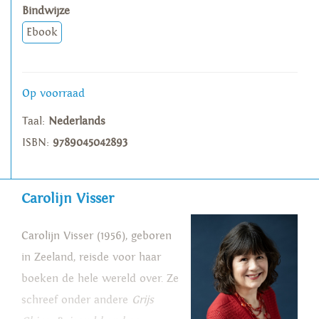
Bindwijze
Ebook
Op voorraad
Taal:
Nederlands
ISBN:
9789045042893
Carolijn Visser
Carolijn Visser (1956), geboren
in Zeeland, reisde voor haar
boeken de hele wereld over. Ze
schreef onder andere
Grijs