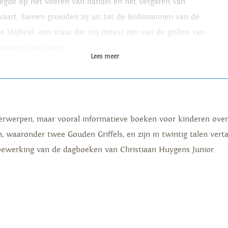
legde op het voeren van handel en het vergaren van
vaart. Samen groeiden zij uit tot de leidsmannen van de
 Vrijheid: een staat die vrij moest zijn van de grillen van
rinsen van Oranje...
Lees meer
 onderwerpen, maar vooral informatieve boeken voor kinderen ove
waaronder twee Gouden Griffels, en zijn in twintig talen vertaal
bewerking van de dagboeken van Christiaan Huygens Junior.