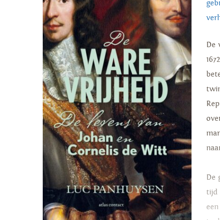
geb
ver
De 
1672
bet
twi
Rep
ove
mar
naa
De 
tij
een