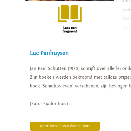
toe
wel
Ware
de p
Lees een
fragment
Luc Panhuysen
Jan Paul Schutten (1970) schrijft over allerlei
Zijn boeken werden bekroond met talloze prijzen, 
boek 'Schaduwleven' verschenen, zijn bevlogen 
(Foto: Fjodor Buis)
Meer boeken van deze auteur