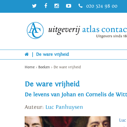
020 524 98 00
|
De ware vrijheid
Home
>
Boeken
>
De ware vrijheid
De ware vrijheid
De levens van Johan en Cornelis de Wit
Auteur:
Luc Panhuysen
Luc