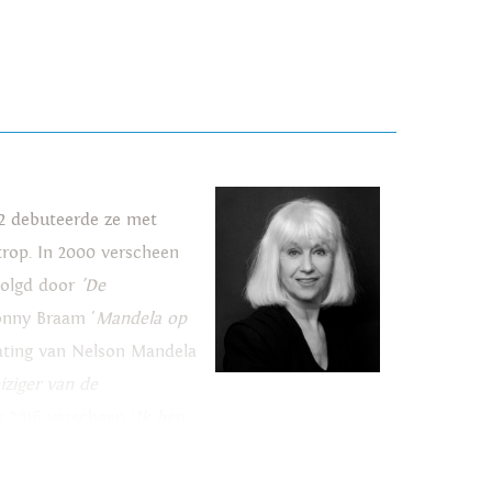
92 debuteerde ze met
rop. In 2000 verscheen
volgd door
'De
Conny Braam '
Mandela op
ijlating van Nelson Mandela
iziger
van de
In 2016 verscheen '
Ik ben
vrijheidsstrijder die
de wrekers over dit alles'