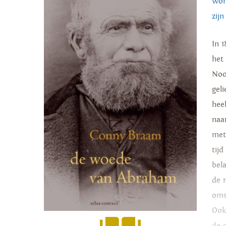
wor
zijn
In 
het 
Noo
gel
hee
naa
met
tij
bel
de 
oms
Ook
de 