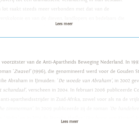
 lot raakt steeds meer verbonden met dat van de
verskolonie en van de dieven, landlopers en bedelaars die
Lees meer
h tussen hen genesteld hebben. Samen met de Haarlemse
rnalist Ezekiel Boerhaave en een voormalige bendeleider
 Zeeuws-Vlaanderen proberen ze de uiteindelijke
drijving van de gravers te voorkomen. Als het kanaal in
voorzitster van de Anti-Apartheids Beweging Nederland. In 19
6 officieel geopend wordt, zal Abraham op zijn laatste
roman '
Zwavel'
(1996), die genomineerd werd voor de Gouden St
cht gedreven worden. De woede van Abraham is een
ilie Abraham in IJmuiden: '
De woede van Abraham'
, in 2002 ge
slepende roman over liefde, uitbuiting en verzet tegen de
t schandaal'
, verscheen in 2004. In februari 2006 publiceerde 
tergrond van een vergeten zwarte episode in de
s anti-apartheidsstrijder in Zuid-Afrika, zowel voor als na de vr
erlandse geschiedenis.
he timmerman'.
In 2009 publiceerde zij de roman
'De handelsre
n '
Sjako'
en in 2014 de literaire thriller '
Het beest van Kruger'
. 
Lees meer
et kolonialisme in de twintigste eeuw. Hendrik Witbooi was een 
n in wat later Namibië ging heten. Haar nieuwe roman 'Wij zijn 