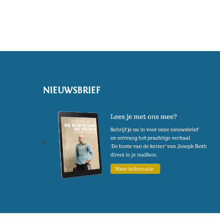
verschijnt in maart 2020.
(Foto: Cornelie Tollens)
NIEUWSBRIEF