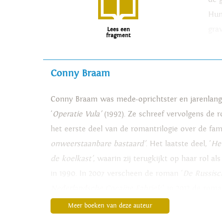
Hun
gra
Lees een
fragment
zic
jou
Conny Braam
uit
ver
Conny Braam was mede-oprichtster en jarenlang 
187
'
Operatie Vula'
(1992). Ze schreef vervolgens de 
vlu
het eerste deel van de romantrilogie over de fam
mee
onweerstaanbare bastaard'
. Het laatste deel, '
He
ach
de koelkast'
, waarin zij terugkijkt op haar rol al
vad
in 1990. In 2007 verscheen de roman '
De Russisc
Nederlandsche Cocaïne Fabriek'
, in 2012 de roma
Hendrik Witbooi'
, over de Afrikaanse ervaring m
Meer boeken van deze auteur
vocht tegen de Duitse keizer en Duitse koloniste