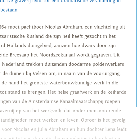
dt. De graverij leidt tot een dramatische verandering in
 bestaan.
1864 moet pachtboer Nicolas Abraham, een vluchteling uit
tsaristische Rusland die zijn heil heeft gezocht in het
rd-Hollands duingebied, aanzien hoe dwars door zijn
iefde Breesaap het Noordzeekanaal wordt gegraven. Uit
l Nederland trekken duizenden doodarme polderwerkers
r de duinen bij Velsen om, in naam van de vooruitgang,
 de hand het grootste waterbouwkundige werk in die
d tot stand te brengen. Het helse graafwerk en de keiharde
angen van de Amsterdamse Kanaalmaatschappij roepen
razernij op van het werkvolk, dat onder mensonterende
tandigheden moet werken en leven. Oproer is het gevolg.
 voor Nicolas en Julia Abraham en hun dochter Lena leidt
graverij tot een dramatische verandering in hun bestaan.