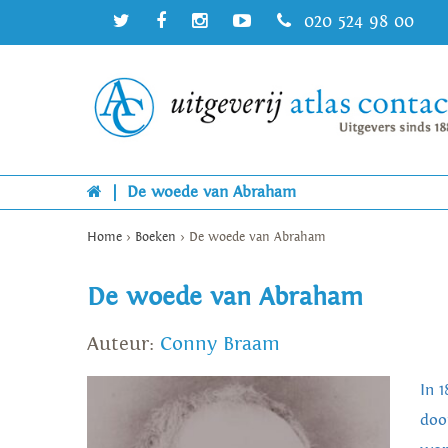
020 524 98 00
|
De woede van Abraham
Home
>
Boeken
>
De woede van Abraham
De woede van Abraham
Auteur:
Conny Braam
In 
doo