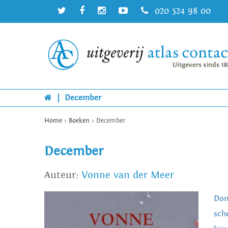
020 524 98 00
|
December
Home
>
Boeken
>
December
December
Auteur:
Vonne van der Meer
Don
sch