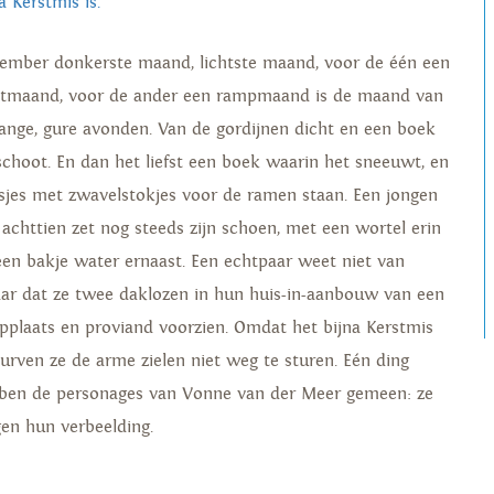
a Kerstmis is.
ember donkerste maand, lichtste maand, voor de één een
stmaand, voor de ander een rampmaand is de maand van
lange, gure avonden. Van de gordijnen dicht en een boek
schoot. En dan het liefst een boek waarin het sneeuwt, en
sjes met zwavelstokjes voor de ramen staan. Een jongen
 achttien zet nog steeds zijn schoen, met een wortel erin
een bakje water ernaast. Een echtpaar weet niet van
aar dat ze twee daklozen in hun huis-in-aanbouw van een
applaats en proviand voorzien. Omdat het bijna Kerstmis
 durven ze de arme zielen niet weg te sturen. Eén ding
ben de personages van Vonne van der Meer gemeen: ze
gen hun verbeelding.