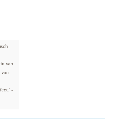
isch
zin van
t van
ect.’ –