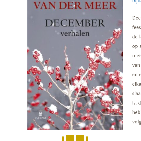
bijn
Dec
fee
de 
op 
mei
van
en 
elk
sla
is,
heb
vol