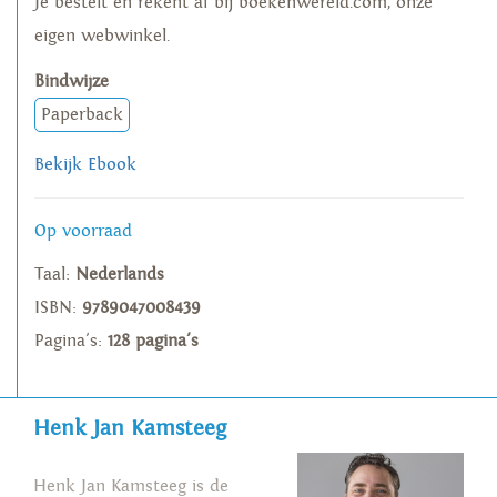
Je bestelt en rekent af bij boekenwereld.com, onze
eigen webwinkel.
Bindwijze
Paperback
Bekijk Ebook
Op voorraad
Taal:
Nederlands
ISBN:
9789047008439
Pagina's:
128 pagina's
Henk Jan Kamsteeg
Henk Jan Kamsteeg is de