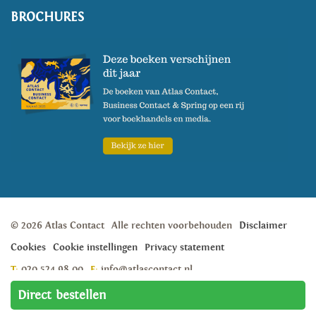
BROCHURES
© 2026 Atlas Contact
Alle rechten voorbehouden
Disclaimer
Cookies
Cookie instellingen
Privacy statement
T:
020 524 98 00
E:
info@atlascontact.nl
Weesperstraat 105A, 1018 VN, Amsterdam
Direct bestellen