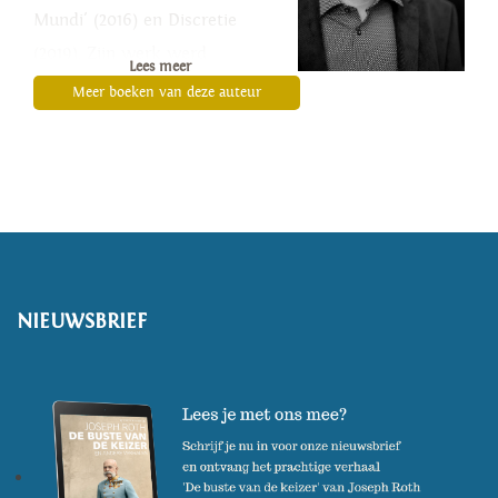
Mundi' (2016) en Discretie
(2019). Zijn werk werd
Lees meer
meermaals bekroond. In maart
Meer boeken van deze auteur
2022 is zijn nieuwste werk
'Gastvrijheid' verschenen.
NIEUWSBRIEF