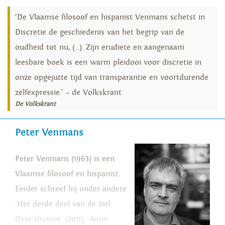
‘De Vlaamse filosoof en hispanist Venmans schetst in
Discretie de geschiedenis van het begrip van de
oudheid tot nu, (...). Zijn erudiete en aangenaam
leesbare boek is een warm pleidooi voor discretie in
onze opgejutte tijd van transparantie en voortdurende
zelfexpressie.’ – de Volkskrant
De Volkskrant
Peter Venmans
Peter Venmans (1963) is een
Vlaamse filosoof en hispanist.
Eerder schreef hij onder andere
'Het derde deel van de ziel.
Over thymos' (2011), 'Amor