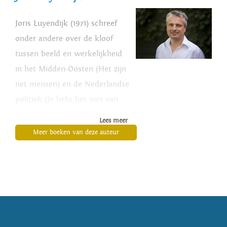
Joris Luyendijk (1971) schreef
onder andere over de kloof
tussen beeld en werkelijkheid
in het Midden-Oosten (Het zijn
net mensen) en de Nederlandse
politiek (Je hebt het niet van
mij, maar…). Aan Het zijn net
Lees meer
mensen werden de NS
Meer boeken van deze auteur
Publieksprijs 2007, de Di