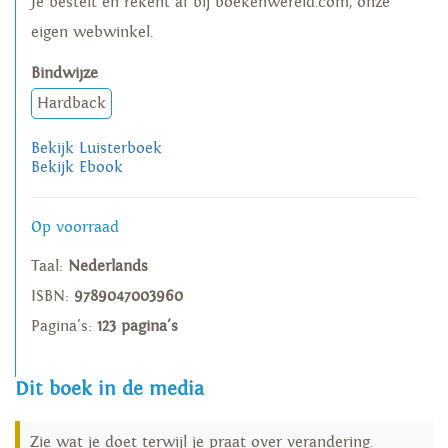
Je bestelt en rekent af bij boekenwereld.com, onze
eigen webwinkel.
Bindwijze
Hardback
Bekijk Luisterboek
Bekijk Ebook
Op voorraad
Taal:
Nederlands
ISBN:
9789047003960
Pagina's:
123 pagina's
Dit boek in de media
Zie wat je doet terwijl je praat over verandering.