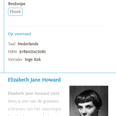
Bindwijze
Ebook
Op voorraad
Taal:
Nederlands
ISBN:
9789025472085
Vertaler:
Inge Kok
Elizabeth Jane Howard
Elizabeth Jane Howard (1923-
2014) is een van de grootste
schrijvers van het naoorlogse