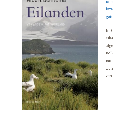
uni
biz
geï
In 
eil
afg
Boll
nat
zich
zijn.