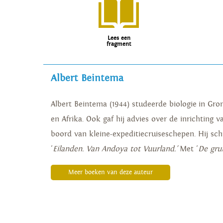
Lees een
fragment
Albert Beintema
Albert Beintema (1944) studeerde biologie in Gr
en Afrika. Ook gaf hij advies over de inrichting 
boord van kleine-expeditiecruiseschepen. Hij sch
'
Eilanden. Van Andoya tot Vuurland.'
Met '
De gru
Meer boeken van deze auteur