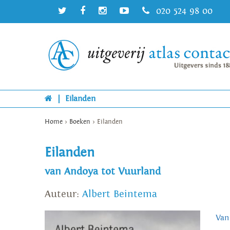
020 524 98 00
|
Eilanden
Home
>
Boeken
>
Eilanden
Eilanden
van Andoya tot Vuurland
Auteur:
Albert Beintema
Van