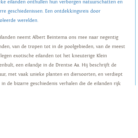
eke eilanden onthullen hun verborgen natuurschatten en
arre geschiedenissen. Een ontdekkingsreis door
soleerde werelden.
Eilanden neemt Albert Beintema ons mee naar negentig
anden, van de tropen tot in de poolgebieden, van de meest
elegen exotische eilanden tot het kneuterige Klein
enbult, een eilandje in de Drentse Aa. Hij beschrijft de
uur, met vaak unieke planten­ en diersoorten, en verdiept
 in de bizarre geschiedenis­ verhalen die de eilanden rijk