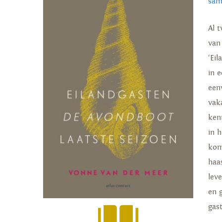
sam
Al 
van
‘Ei
in 
een
vak
ken
in 
kom
haa
lev
en 
gas