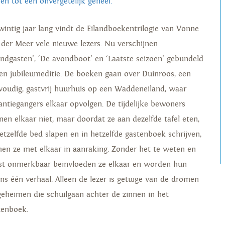
en tot één onvergetelijk geheel.
twintig jaar lang vindt de Eilandboekentrilogie van Vonne
 der Meer vele nieuwe lezers. Nu verschijnen
landgasten’, ‘De avondboot’ en ‘Laatste seizoen’ gebundeld
een jubileumeditie. De boeken gaan over Duinroos, een
voudig, gastvrij huurhuis op een Waddeneiland, waar
antiegangers elkaar opvolgen. De tijdelijke bewoners
nen elkaar niet, maar doordat ze aan dezelfde tafel eten,
hetzelfde bed slapen en in hetzelfde gastenboek schrijven,
en ze met elkaar in aanraking. Zonder het te weten en
st onmerkbaar beïnvloeden ze elkaar en worden hun
ens één verhaal. Alleen de lezer is getuige van de dromen
geheimen die schuilgaan achter de zinnen in het
tenboek.