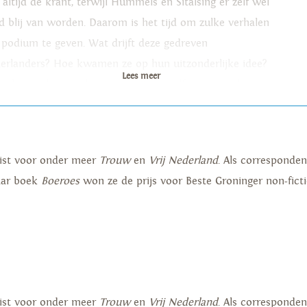
 altijd de krant, terwijl Hummels en Sitalsing er zelf wel
ijd blij van worden. Daarom is het tijd om zulke verhalen
 podium te geven. Wat drijft deze gedreven
erlanders? Hoe kwamen ze op hun uitzonderlijke idee?
Lees meer
En dan nu het goede nieuws zijn twaalf verrassende
halen verzameld om de lezer te verblijden.
nalist voor onder meer
Trouw
en
Vrij Nederland
. Als corresponde
aar boek
Boeroes
won ze de prijs voor Beste Groninger non-fict
nalist voor onder meer
Trouw
en
Vrij Nederland
. Als corresponde