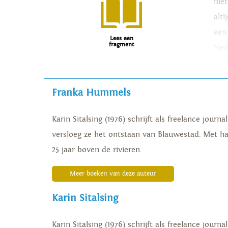
niet
alt
een
Lees een
fragment
Ned
In 
ver
Franka Hummels
Karin Sitalsing (1976) schrijft als freelance jour
versloeg ze het ontstaan van Blauwestad. Met h
25 jaar boven de rivieren.
Meer boeken van deze auteur
Karin Sitalsing
Karin Sitalsing (1976) schrijft als freelance jour