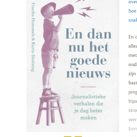
ove
hoe
sna
En 
all
met
oud
zíjn
bas
jon
bij
str
wer
kom